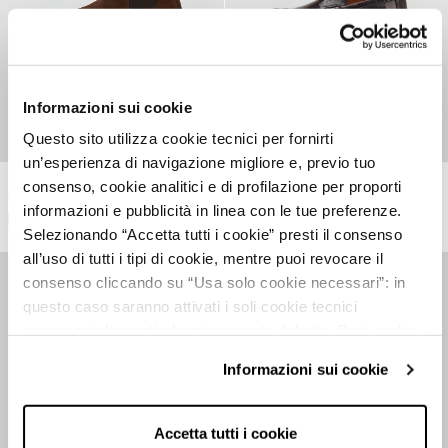
Informazioni sui cookie
Questo sito utilizza cookie tecnici per fornirti
un’esperienza di navigazione migliore e, previo tuo
Suede ankle boots
Faux leather loafers
consenso, cookie analitici e di profilazione per proporti
7,499.00 RSD
3,499.00 RSD
-53%
5,999.00 RSD
2,299.00 RSD
-62%
informazioni e pubblicità in linea con le tue preferenze.
Selezionando “Accetta tutti i cookie” presti il consenso
all’uso di tutti i tipi di cookie, mentre puoi revocare il
consenso cliccando su “Usa solo cookie necessari”: in
questo caso saranno attivati i soli cookie tecnici
necessari al corretto funzionamento del sito. Puoi anche
impostare le tue preferenze cliccando su “Configura
Informazioni sui cookie
preferenze”.
Per maggiori informazioni clicca sul link "Informazioni sui
cookie" e consulta la nostra cookie policy.
Accetta tutti i cookie