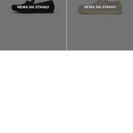
NEMA NA STANJU
NEMA NA STANJU
CLKU50091P MOCASSINO CHIODINI S036
High leather moccasin
5,999.00 RSD
5,999.00 RSD