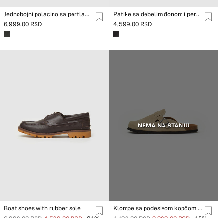
Jednobojni polacino sa pertlama
Patike sa debelim đonom i pertlama
6,999.00 RSD
4,599.00 RSD
NEMA NA STANJU
Boat shoes with rubber sole
Klompe sa podesivom kopčom od somota