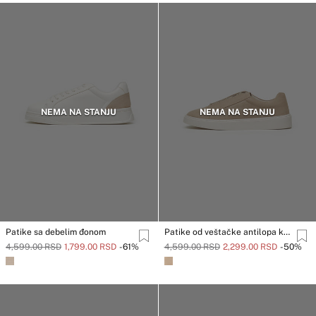
NEMA NA STANJU
NEMA NA STANJU
Patike sa debelim đonom
Patike od veštačke antilopa kože sa pertlama
4,599.00 RSD
1,799.00 RSD
-61%
4,599.00 RSD
2,299.00 RSD
-50%