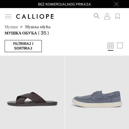
BEZ KOMERCIJALNOG PRIKAZA
Мушки
Мушка обућа
(
35
)
МУШКА ОБУЋА
FILTRIRAJ I
SORTIRAJ