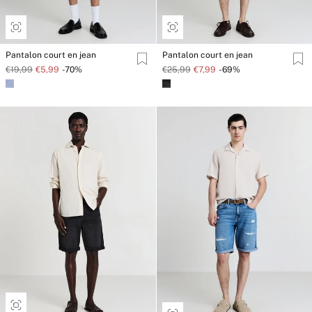
Pantalon court en jean
Pantalon court en jean
€19,99
€5,99
-70%
€25,99
€7,99
-69%