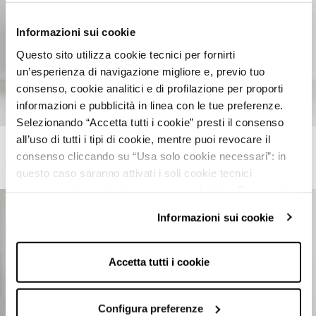
Informazioni sui cookie
Questo sito utilizza cookie tecnici per fornirti
un’esperienza di navigazione migliore e, previo tuo
consenso, cookie analitici e di profilazione per proporti
informazioni e pubblicità in linea con le tue preferenze.
Selezionando “Accetta tutti i cookie” presti il consenso
Shorts en denim avec revers
Shorts en jean avec déchirures et revers
all’uso di tutti i tipi di cookie, mentre puoi revocare il
€25,99
€12,99
-50%
€25,99
€17,99
-31%
consenso cliccando su “Usa solo cookie necessari”: in
questo caso saranno attivati i soli cookie tecnici
necessari al corretto funzionamento del sito. Puoi anche
impostare le tue preferenze cliccando su “Configura
Informazioni sui cookie
preferenze”.
Per maggiori informazioni clicca sul link "Informazioni sui
cookie" e consulta la nostra cookie policy.
Accetta tutti i cookie
Configura preferenze