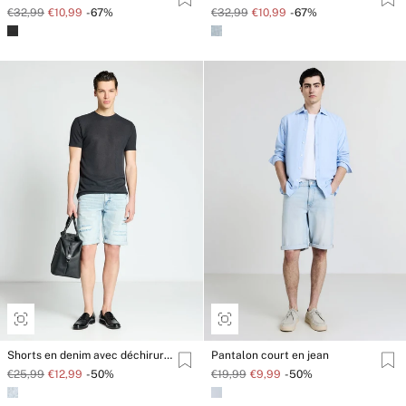
€32,99
€10,99
-67%
€32,99
€10,99
-67%
Shorts en denim avec déchirures
Pantalon court en jean
€25,99
€12,99
-50%
€19,99
€9,99
-50%