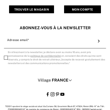
TROUVER LE MAGASIN
MON COMPTE
ABONNEZ-VOUS À LA NEWSLETTER
Adresse email*
En m'inscrivant à la newsletter, je déclare avoir au moins 16 ans, avoir pris
connaissance de la
politique de confidentialité
et, conscient des droits qui me sont
réservés, y compris le droit de retrait ultérieur, j'accepte de recevoir gratuitement des
newsletters et des communications promotionnelles.
Village
FRANCE
TEDDY spa dont le siège social est situé Via Coriano 58, Grosrimini Block 97, 47924, Rimini (RN) - N° de TVA :
IT00953910403 N° de registre du commerce de Rimini : 00953910403 N° REA : 190509 Capital social :