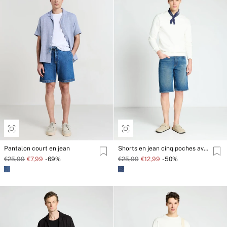
Pantalon court en jean
Shorts en jean cinq poches avec revers
€25,99
€7,99
-69%
€25,99
€12,99
-50%