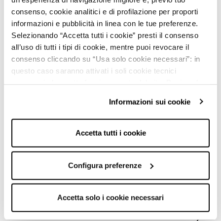
consenso, cookie analitici e di profilazione per proporti
informazioni e pubblicità in linea con le tue preferenze.
Selezionando “Accetta tutti i cookie” presti il consenso
all’uso di tutti i tipi di cookie, mentre puoi revocare il
CUSTOMER SERVICE
consenso cliccando su “Usa solo cookie necessari”: in
questo caso saranno attivati i soli cookie tecnici
WONDER CLUB
necessari al corretto funzionamento del sito. Puoi anche
CALLIOPE
impostare le tue preferenze cliccando su “Configura
Informazioni sui cookie
preferenze”.
POLICY
Per maggiori informazioni clicca sul link "Informazioni sui
cookie" e consulta la nostra cookie policy.
Accetta tutti i cookie
FIND A STORE
MY ACCOUNT
Configura preferenze
SUBSCRIBE TO THE NEWSLETTER
Accetta solo i cookie necessari
E-mail address*