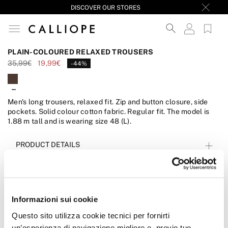
DISCOVER OUR STORES
PLAIN-COLOURED RELAXED TROUSERS
35,99€
19,99€
-44%
Men's long trousers, relaxed fit. Zip and button closure, side
pockets. Solid colour cotton fabric. Regular fit. The model is
1.88 m tall and is wearing size 48 (L).
PRODUCT DETAILS
Man
Men's Mid-Season Sale
Men's Trousers
Informazioni sui cookie
Questo sito utilizza cookie tecnici per fornirti
un’esperienza di navigazione migliore e, previo tuo