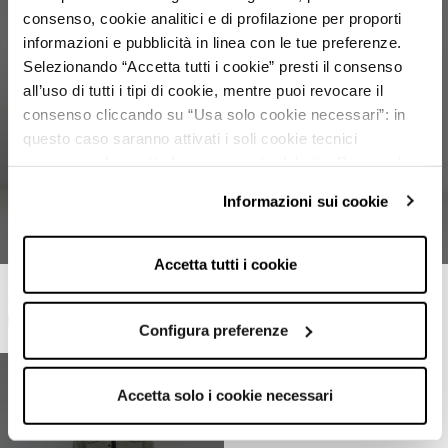
consenso, cookie analitici e di profilazione per proporti
informazioni e pubblicità in linea con le tue preferenze.
Selezionando “Accetta tutti i cookie” presti il consenso
all’uso di tutti i tipi di cookie, mentre puoi revocare il
ESAURITO
ESAURITO
consenso cliccando su “Usa solo cookie necessari”: in
questo caso saranno attivati i soli cookie tecnici
necessari al corretto funzionamento del sito. Puoi anche
impostare le tue preferenze cliccando su “Configura
Informazioni sui cookie
preferenze”.
Per maggiori informazioni clicca sul link "Informazioni sui
cookie" e consulta la nostra cookie policy.
Accetta tutti i cookie
Jeans relaxed fit
Jeans relaxed fit
€35,99
€17,99
-50%
€35,99
€17,99
-50%
Configura preferenze
Accetta solo i cookie necessari