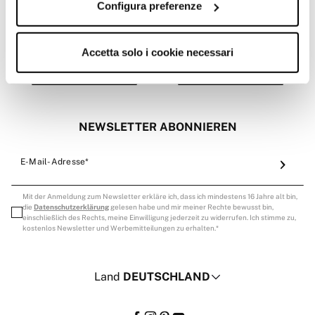
Configura preferenze
RICHTLINIE
Accetta solo i cookie necessari
FILIALE FINDEN
MEIN KONTO
NEWSLETTER ABONNIEREN
E-Mail-Adresse*
Mit der Anmeldung zum Newsletter erkläre ich, dass ich mindestens 16 Jahre alt bin,
die
Datenschutzerklärung
gelesen habe und mir meiner Rechte bewusst bin,
einschließlich des Rechts, meine Einwilligung jederzeit zu widerrufen. Ich stimme zu,
kostenlos Newsletter und Werbemitteilungen zu erhalten.
Land
DEUTSCHLAND